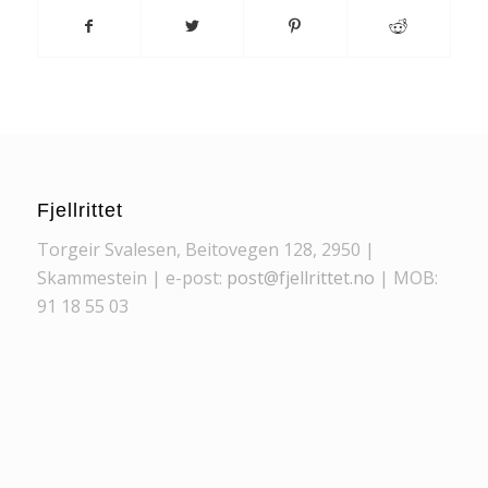
Fjellrittet
Torgeir Svalesen, Beitovegen 128, 2950 |
Skammestein | e-post:
post@fjellrittet.no
| MOB:
91 18 55 03